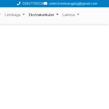
02817700226
smkn1rembangpbg@gmail.com
Lembaga
Ekstrakurikuler
Lainnya