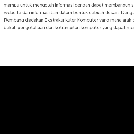
mampu untuk mengolah informasi dengan dapat membangun se
website dan informasi lain dalam bentuk sebuah desain. Denga
Rembang diadakan Ekstrakurikuler Komputer yang mana arah 
bekali pengetahuan dan ketrampilan komputer yang dapat m