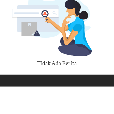
Tidak Ada Berita
Kompetensi Keahlian
H
Bisnis Daring & Pemasaran
Rekayasa Perangkat Lunak