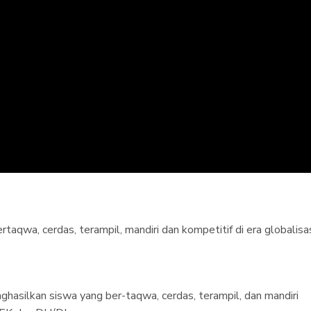
wa, cerdas, terampil, mandiri dan kompetitif di era globalisas
silkan siswa yang ber-taqwa, cerdas, terampil, dan mandiri