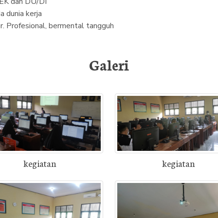
EK dan DU/DI
 dunia kerja
r. Profesional, bermental tangguh
Galeri
kegiatan
kegiatan