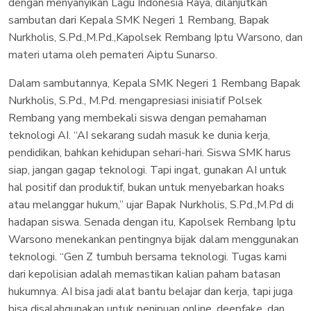
dengan menyanyikan Lagu Indonesia Raya, dilanjutkan
sambutan dari Kepala SMK Negeri 1 Rembang, Bapak
Nurkholis, S.Pd.,M.Pd.,Kapolsek Rembang Iptu Warsono, dan
materi utama oleh pemateri Aiptu Sunarso.
Dalam sambutannya, Kepala SMK Negeri 1 Rembang Bapak
Nurkholis, S.Pd., M.Pd. mengapresiasi inisiatif Polsek
Rembang yang membekali siswa dengan pemahaman
teknologi AI. “AI sekarang sudah masuk ke dunia kerja,
pendidikan, bahkan kehidupan sehari-hari. Siswa SMK harus
siap, jangan gagap teknologi. Tapi ingat, gunakan AI untuk
hal positif dan produktif, bukan untuk menyebarkan hoaks
atau melanggar hukum,” ujar Bapak Nurkholis, S.Pd.,M.Pd di
hadapan siswa. Senada dengan itu, Kapolsek Rembang Iptu
Warsono menekankan pentingnya bijak dalam menggunakan
teknologi. “Gen Z tumbuh bersama teknologi. Tugas kami
dari kepolisian adalah memastikan kalian paham batasan
hukumnya. AI bisa jadi alat bantu belajar dan kerja, tapi juga
bisa disalahgunakan untuk penipuan online, deepfake, dan