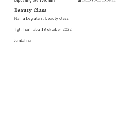
Diposting oleh
Admin
2022-10-22 13:59:21
Beauty Class
Nama kegiatan : beauty class
Tgl : hari rabu 19 oktober 2022
Jumlah si
LIHAT
Tidak Ada Berita