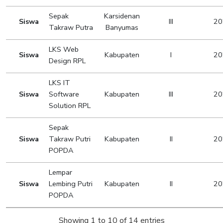
Sepak
Karsidenan
Siswa
III
20
Takraw Putra
Banyumas
LKS Web
Siswa
Kabupaten
I
20
Design RPL
LKS IT
Siswa
Software
Kabupaten
III
20
Solution RPL
Sepak
Siswa
Takraw Putri
Kabupaten
II
20
POPDA
Lempar
Siswa
Lembing Putri
Kabupaten
II
20
POPDA
Showing 1 to 10 of 14 entries