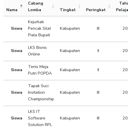
Cabang
Tah
Nama
Lomba
Tingkat
Peringkat
Pelaj
Kejurkab
Siswa
Pencak Silat
Kabupaten
III
20
Piala Bupati
LKS Bisnis
Siswa
Kabupaten
II
20
Online
Tenis Meja
Siswa
Kabupaten
II
20
Putri POPDA
Tapak Suci
Siswa
Invitation
Kabupaten
III
20
Championship
LKS IT
Siswa
Software
Kabupaten
III
20
Solution RPL