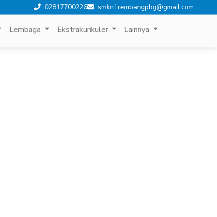
02817700226
smkn1rembangpbg@gmail.com
Lembaga
Ekstrakurikuler
Lainnya